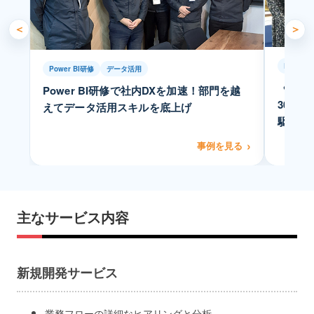
＜
＞
Excel
Power BI研修
データ活用
《業務
Power BI研修で社内DXを加速！部門を越
30％の
えてデータ活用スキルを底上げ
駆使し
事例を見る
主なサービス内容
新規開発サービス
業務フローの詳細なヒアリングと分析