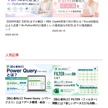
【2025年版】EXCEL女子が解説！VBA
Copilot登場で何が変わる？Excel自動化
はまだ必要？AI×Python時代の最新トレ
の最前線をEXCEL女子が徹底解説
ンド
2025.09.10
2025.09.04
人気記事
【初心者向け】Power Query（パワー
【初心者向け】FILTER（フィルター）
クエリ）とは？データ整理・結合・自
関数とは？欲しいデータだけを自動抽
動更新まで徹底解説！
出する方法を解説