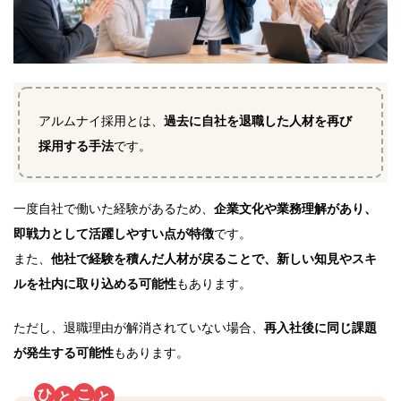
アルムナイ採用とは、
過去に自社を退職した人材を再び
採用する手法
です。
一度自社で働いた経験があるため、
企業文化や業務理解があり、
即戦力として活躍しやすい点が特徴
です。
また、
他社で経験を積んだ人材が戻ることで、新しい知見やスキ
ルを社内に取り込める可能性
もあります。
ただし、退職理由が解消されていない場合、
再入社後に同じ課題
が発生する可能性
もあります。
ひ
こ
と
と