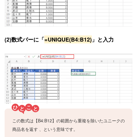
(2)数式バーに
「
=UNIQUE(B4:B12)
」
と入力
ひ
こ
と
と
この数式は【B4:B12】の範囲から重複を除いたユニークの
商品名を返す 、という意味です。