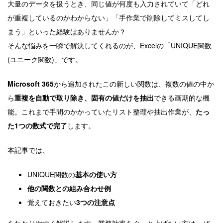
大量のデータを扱うとき、同じ値が何度も入力されていて「どれ
が重複しているのかわからない」「手作業で削除してミスしてし
まう」といった経験はありませんか？
そんな悩みを一瞬で解決してくれるのが、Excelの「UNIQUE関数
(ユニーク関数)」です。
Microsoft 365
から追加されたこの新しい関数は、複数の値の中か
ら
重複を自動で取り除き、固有の値だけを抽出
できる画期的な機
能。これまで手間のかかっていたリスト整理や抽出作業が、
たっ
た1つの数式で完了
します。
本記事では、
UNIQUE関数の
基本の使い方
他の関数との組み合わせ例
覚えておきたい
3つの注意点
をわかりやすく解説します。業務効率をぐっと上げたい方は、ぜ