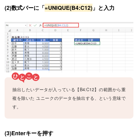
(2)
数式バーに
「
=UNIQUE(B4:C12)
」
と入力
ひ
こ
と
と
抽出したいデータが入っている【B4:C12】の範囲から重
複を除いた ユニークのデータを抽出する、という意味で
す。
(3)Enterキーを押す